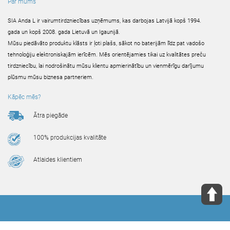
Par mums
SIA Anda L ir vairumtirdzniecības uzņēmums, kas darbojas Latvijā kopš 1994.
gada un kopš 2008. gada Lietuvā un Igaunijā.
Mūsu piedāvāto produktu klāsts ir ļoti plašs, sākot no baterijām līdz pat vadošo
tehnoloģiju elektroniskajām ierīcēm. Mēs orientējamies tikai uz kvalitātes preču
tirdzniecību, lai nodrošinātu mūsu klientu apmierinātību un vienmērīgu darījumu
plūsmu mūsu biznesa partneriem.
Kāpēc mēs?
Ātra piegāde
100% produkcijas kvalitāte
Atlaides klientiem