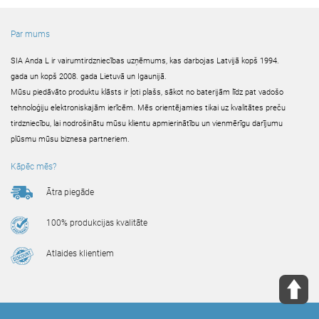
Par mums
SIA Anda L ir vairumtirdzniecības uzņēmums, kas darbojas Latvijā kopš 1994.
gada un kopš 2008. gada Lietuvā un Igaunijā.
Mūsu piedāvāto produktu klāsts ir ļoti plašs, sākot no baterijām līdz pat vadošo
tehnoloģiju elektroniskajām ierīcēm. Mēs orientējamies tikai uz kvalitātes preču
tirdzniecību, lai nodrošinātu mūsu klientu apmierinātību un vienmērīgu darījumu
plūsmu mūsu biznesa partneriem.
Kāpēc mēs?
Ātra piegāde
100% produkcijas kvalitāte
Atlaides klientiem