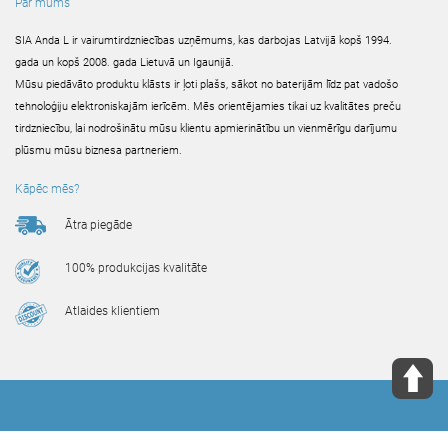
Par mums
SIA Anda L ir vairumtirdzniecības uzņēmums, kas darbojas Latvijā kopš 1994.
gada un kopš 2008. gada Lietuvā un Igaunijā.
Mūsu piedāvāto produktu klāsts ir ļoti plašs, sākot no baterijām līdz pat vadošo
tehnoloģiju elektroniskajām ierīcēm. Mēs orientējamies tikai uz kvalitātes preču
tirdzniecību, lai nodrošinātu mūsu klientu apmierinātību un vienmērīgu darījumu
plūsmu mūsu biznesa partneriem.
Kāpēc mēs?
Ātra piegāde
100% produkcijas kvalitāte
Atlaides klientiem