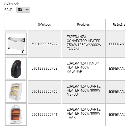
Svītrkods
Rādīt:
Svītrkods
Produkts
Ražotājs
ESPERANZA
CONVECTOR HEATER
5901299955727
ESPERANZA
750W/1250W/2000W
TANAMI
ESPERANZA HANDY
HEATER 400W
5901299955703
ESPERANZA
KALAHARI
ESPERANZA QUARTZ
HEATER 400W/800W
5901299955765
ESPERANZA
NEFUD
ESPERANZA QUARTZ
HEATER 400W/800W
5901299955741
ESPERANZA
THAR