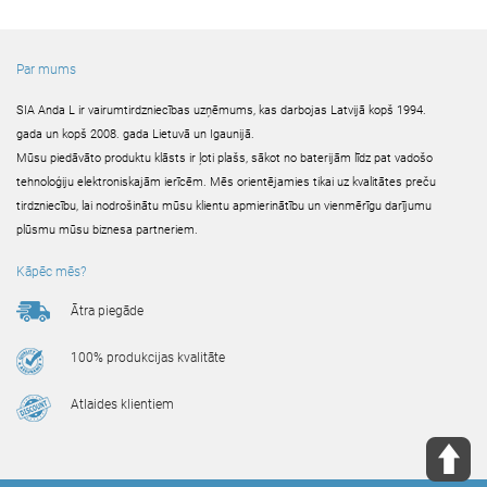
Par mums
SIA Anda L ir vairumtirdzniecības uzņēmums, kas darbojas Latvijā kopš 1994.
gada un kopš 2008. gada Lietuvā un Igaunijā.
Mūsu piedāvāto produktu klāsts ir ļoti plašs, sākot no baterijām līdz pat vadošo
tehnoloģiju elektroniskajām ierīcēm. Mēs orientējamies tikai uz kvalitātes preču
tirdzniecību, lai nodrošinātu mūsu klientu apmierinātību un vienmērīgu darījumu
plūsmu mūsu biznesa partneriem.
Kāpēc mēs?
Ātra piegāde
100% produkcijas kvalitāte
Atlaides klientiem