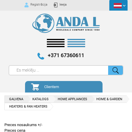
Registrācija
Ieeja
+371 67360611
Clientem
GALVENA
KATALOGS
HOME APPLIANCES
HOME & GARDEN
HEATERS & FAN HEATERS
Preces nosaukums +/-
Preces cena